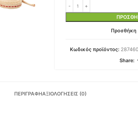
ΠΡΟΣΘΉ
Προσθήκη 
Κωδικός προϊόντος:
28746
Χρησι
Share:
 Διατροφική Μαγιά σε
Η σκόνη Konjac
φυσι
φάδες με Βιταμίνη Β12
(Γλυκομαννάνη)
της ζ
οτελεί μια θρεπτική και
προέρχεται από τη ρίζα
ανευρ
ευστική προσθήκη στη
του φυτού
φρούτ
ΠΕΡΙΓΡΑΦΉ
ΑΞΙΟΛΟΓΉΣΕΙΣ (0)
ατροφή. Έχει φυσική,
Amorphophallus konjac
ξυλιτ
λαφρώς τυρένια
και αποτελεί μία φυσική,
αξία 
υδατοδιαλυτή φυτική ίνα
υψηλής
ο Yohimbe
Το Γύμνεμα (Gymnema
Pausinystalia yohimbe)
sylvestre), γνωστό και