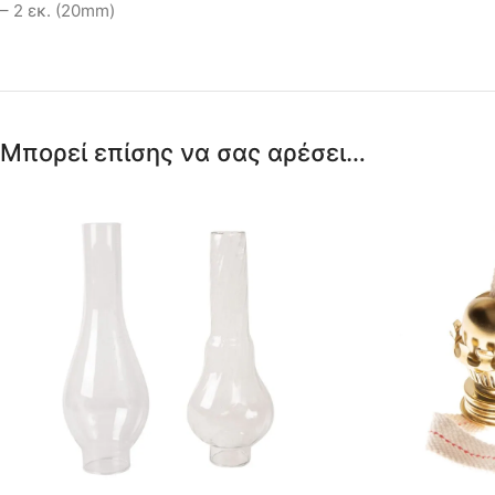
– 2 εκ. (20mm)
αρχαία χρόνια, τόσο για
ε
το ιδιαίτερο άρωμα της,
δ
όσο και για τις
Δ
θεραπευτικές της
Ν
κ
Μπορεί επίσης να σας αρέσει…