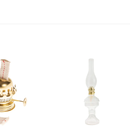
Το ι
ίναι ένα αειθαλές
ως ο “καταστροφέας
να α
έντρο που ενδημεί στη
της ζάχαρης”
Ένα 
υτική Αφρική, στη
χρησιμοποιείται για τον
βοτά
ιγηρία, στο Καμερούν
έλεγχο του σακχάρου
σχεδ
αι στο Κονγκό.
στο αίμα, με
αποτ
Το Μ
Αποτ