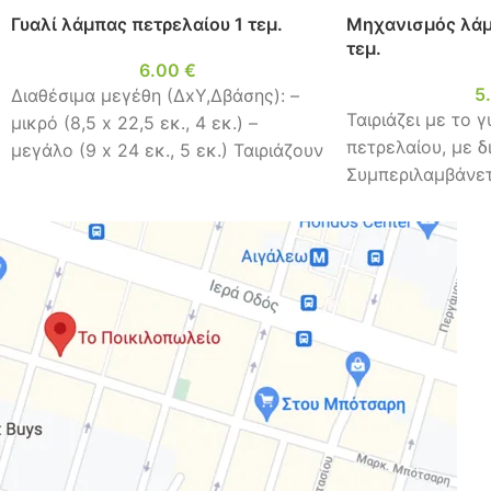
Γυαλί λάμπας πετρελαίου 1 τεμ.
Μηχανισμός λάμ
τεμ.
6.00
€
5
Διαθέσιμα μεγέθη (ΔxΥ,Δβάσης): –
Εξαιρετικής ποιότητας
Υ
Ταιριάζει με το γ
μικρό (8,5 x 22,5 εκ., 4 εκ.) –
ΒΡΩΣΙΜΟ.
ζυμαρικά φυτικών ινών,
α
πετρελαίου, με δ
μεγάλο (9 x 24 εκ., 5 εκ.) Ταιριάζουν
χαμηλών υδατανθράκων!
me
Συμπεριλαμβάνετα
Spaghetti για υπέροχες
δ
μακαρονάδες! Fusilli για
ατ
τέλεια σουφλέ! Penne για
ν
απίθανο παστίτσιο! ΔΩΡΟ,
κε
α