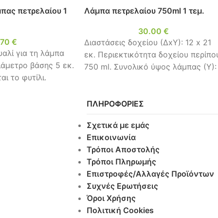
πας πετρελαίου 1
Λάμπα πετρελαίου 750ml 1 τεμ.
30.00
€
.70
€
Διαστάσεις δοχείου (ΔxΥ): 12 x 21
πέροχα χειροποίητα
υαλί για τη λάμπα
εκ. Περιεκτικότητα δοχείου περίπο
ρωματικά κεριά wax
ιάμετρο βάσης 5 εκ.
750 ml. Συνολικό ύψος λάμπας (Υ):
lts, για να
ι το φυτίλι.
47,5 εκ.
ημιουργήσετε μοναδική
μόσφαιρα στο σπίτι ή
ΠΛΗΡΟΦΟΡΙΕΣ
α φτιάξετε πρωτότυπα
ριά! Διαθέσιμα
Σχετικά με εμάς
ρώματα:
Επικοινωνία
Τρόποι Αποστολής
Τρόποι Πληρωμής
Επιστροφές/Αλλαγές Προϊόντων
Συχνές Ερωτήσεις
Όροι Χρήσης
Πολιτική Cookies