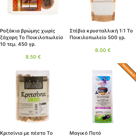
Ροξάκια βρώμης χωρίς
Στέβια κρυσταλλική 1:1 Το
ζάχαρη Το Ποικιλοπωλείο
Ποικιλοπωλείο 500 γρ.
10 τεμ. 450 γρ.
8.00
€
8.50
€
ΔΗΜΟΦΙΛ
ΈΣ
Κριτσίνια με πέστο Το
Μαγικό Ποτό