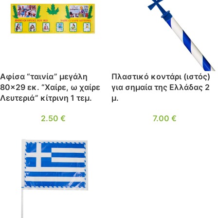
Αφίσα “ταινία” μεγάλη
Πλαστικό κοντάρι (ιστός)
80×29 εκ. “Χαίρε, ω χαίρε
για σημαία της Ελλάδας 2
Λευτεριά” κίτρινη 1 τεμ.
μ.
2.50
€
7.00
€