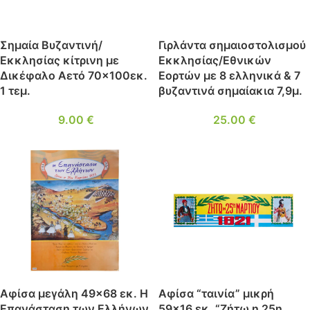
Σημαία Βυζαντινή/
Γιρλάντα σημαιοστολισμού
Εκκλησίας κίτρινη με
Εκκλησίας/Εθνικών
Δικέφαλο Αετό 70×100εκ.
Εορτών με 8 ελληνικά & 7
1 τεμ.
βυζαντινά σημαίακια 7,9μ.
9.00
€
25.00
€
Αφίσα μεγάλη 49×68 εκ. Η
Αφίσα “ταινία” μικρή
Επανάσταση των Ελλήνων
59×16 εκ. “Ζήτω η 25η